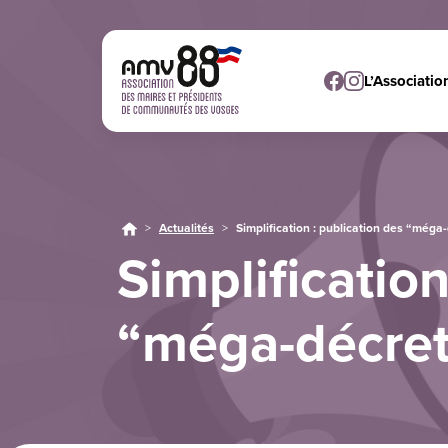
L’Associatio
>
Actualités
>
Simplification : publication des “méga
Simplification
“méga-décret