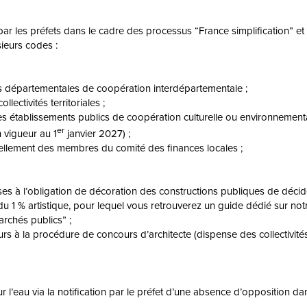
r les préfets dans le cadre des processus “France simplification” et 
ieurs codes :
s départementales de coopération interdépartementale ;
lectivités territoriales ;
s des établissements publics de coopération culturelle ou environneme
er
 vigueur au 1
janvier 2027) ;
vellement des membres du comité des finances locales ;
oumises à l’obligation de décoration des constructions publiques de dé
agit du 1 % artistique, pour lequel vous retrouverez un guide dédié sur 
rchés publics” ;
s à la procédure de concours d’architecte (dispense des collectivités 
i sur l’eau via la notification par le préfet d’une absence d’opposition 