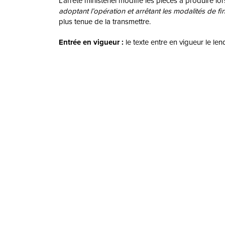
L’arrêté ministériel modifie les pièces à produire 
adoptant l’opération et arrêtant les modalités de f
plus tenue de la transmettre.
Entrée en vigueur :
le texte entre en vigueur le len