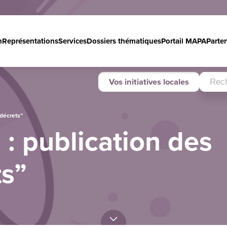
n
Représentations
Services
Dossiers thématiques
Portail MAPA
Parte
Vos initiatives locales
-décrets”
 : publication des
s”