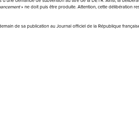
lors d’une demande de subvention au titre de la DETR. Ainsi, la délibé
inancement
» ne doit puis être produite. Attention, cette délibération re
demain de sa publication au Journal officiel de la République française