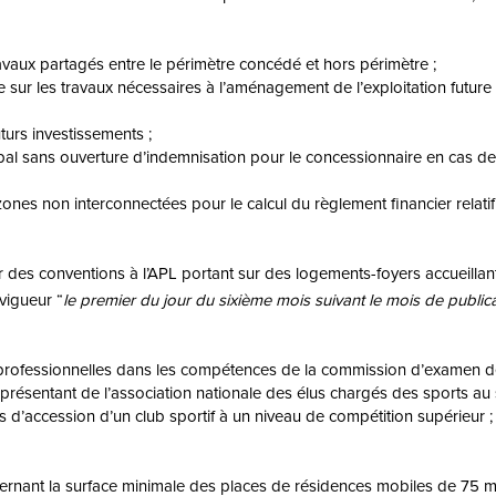
ravaux partagés entre le périmètre concédé et hors périmètre ;
e sur les travaux nécessaires à l’aménagement de l’exploitation future
turs investissements ;
al sans ouverture d’indemnisation pour le concessionnaire en cas de d
 zones non interconnectées pour le calcul du règlement financier relati
ier des conventions à l’APL portant sur des logements-foyers accueil
vigueur “
le premier du jour du sixième mois suivant le mois de public
s professionnelles dans les compétences de la commission d’examen de
résentant de l’association nationale des élus chargés des sports au 
s d’accession d’un club sportif à un niveau de compétition supérieur ;
rnant la surface minimale des places de résidences mobiles de 75 m² p