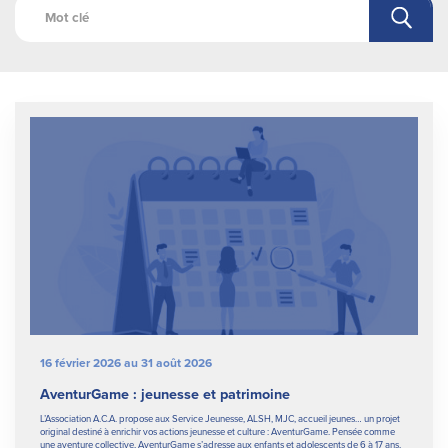
16 février 2026 au 31 août 2026
AventurGame : jeunesse et patrimoine
L’Association A.C.A. propose aux Service Jeunesse, ALSH, MJC, accueil jeunes… un projet
original destiné à enrichir vos actions jeunesse et culture : AventurGame. Pensée comme
une aventure collective, AventurGame s’adresse aux enfants et adolescents de 6 à 17 ans,