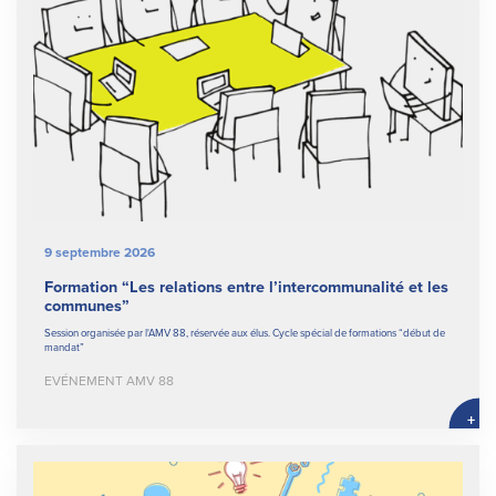
9 septembre 2026
Formation “Les relations entre l’intercommunalité et les
communes”
Session organisée par l'AMV 88, réservée aux élus. Cycle spécial de formations “début de
mandat”
EVÉNEMENT AMV 88
+